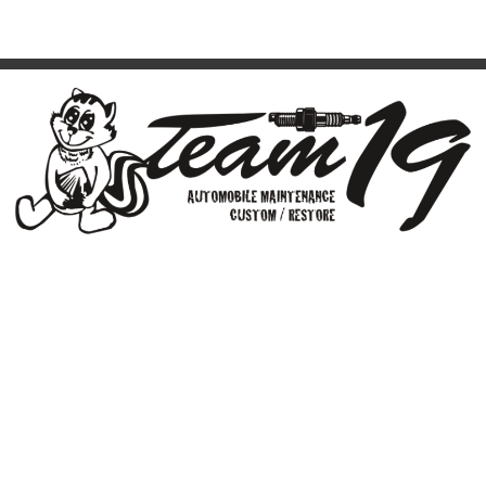
Team19（株式会社山徳商会）
京都府 京都市南区吉祥院八反田町30
TEL：075-681-1550 / FAX：075-681-1580
営業時間：am9:00～pm6:00 定休日/日曜・祝日
最寄り駅：
近鉄十条
駅・JR京都線 西大路駅
普通小型自動車分解整備事業
普通自動車（小型）/普通自動車（乗用）/小型四輪自動車/小型三輪
自動車/小型二輪/自動車/軽自動車