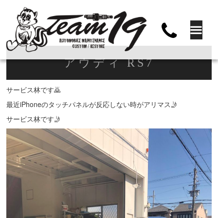
アウディ RS7
サービス林です🙇
最近iPhoneのタッチパネルが反応しない時がアリマス🤳
サービス林です🤳