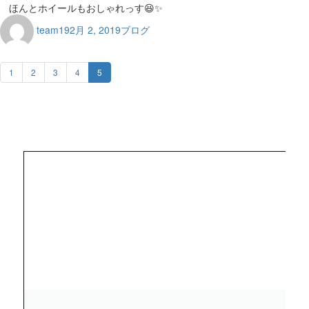
ほんとホイールもおしゃれっす😆✨
team19
2月 2, 2019
ブログ
1
2
3
4
5