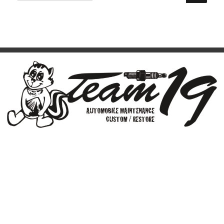
Team19（株式会社山徳商会）
京都府 京都市南区吉祥院八反田町30
TEL：075-681-1550 / FAX：075-681-1580
営業時間：am9:00～pm6:00 定休日/日曜・祝日
最寄り駅：
近鉄十条
駅・JR京都線 西大路駅
普通小型自動車分解整備事業
普通自動車（小型）/普通自動車（乗用）/小型四輪自動車/小型三輪