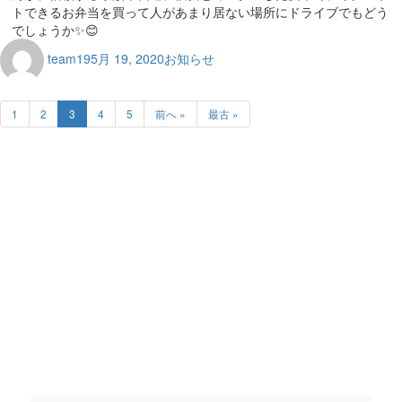
トできるお弁当を買って人があまり居ない場所にドライブでもどう
でしょうか✨😊
team19
5月 19, 2020
お知らせ
1
2
3
4
5
前へ »
最古 »